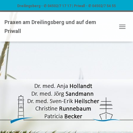
Dreilingsberg - ✆ 04502/7 17 17 | Priwall - ✆ 04502/7 54 55
Praxen am Dreilingsberg und auf dem
Priwall
NAVIG