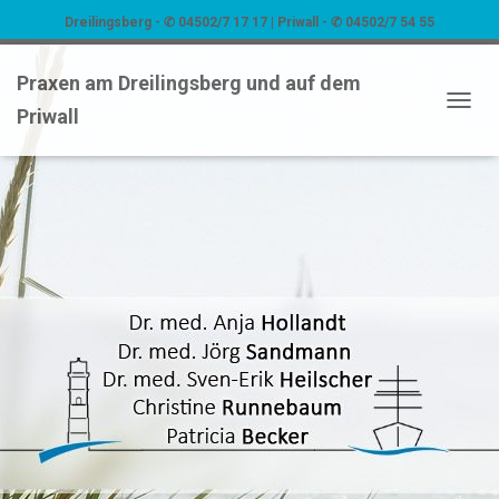
Dreilingsberg - ✆ 04502/7 17 17 | Priwall - ✆ 04502/7 54 55
Praxen am Dreilingsberg und auf dem
Priwall
NAVIG