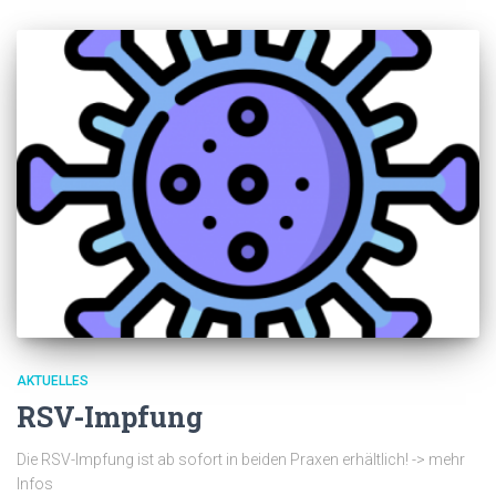
AKTUELLES
RSV-Impfung
Die RSV-Impfung ist ab sofort in beiden Praxen erhältlich! -> mehr
Infos