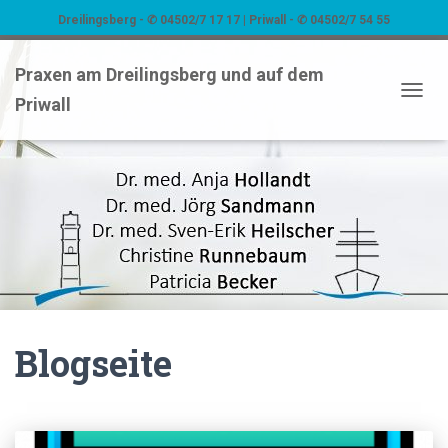
Dreilingsberg - ✆ 04502/7 17 17 | Priwall - ✆ 04502/7 54 55
Praxen am Dreilingsberg und auf dem
Priwall
NAVIG
Blogseite